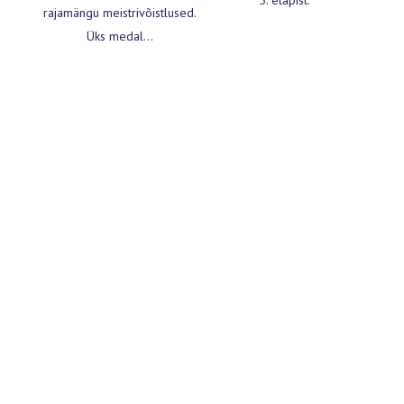
5. etapist.
rajamängu meistrivõistlused.
Üks medal…
Naised
Tour de Fii
Naiste
Tour de Fii 3. ja 4.
rajamängud
etapp
Juuni 7, 2021
Juuni 7, 2021
1 Min Read
1 Min Read
Tänasega said alguse naiste
Teeme kokkuvõtte vahepeal