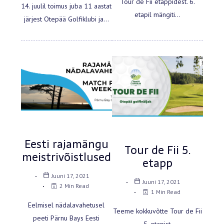
Tour de Fii etappidest. 6.
14. juulil toimus juba 11 aastat
etapil mängiti…
järjest Otepää Golfiklubi ja…
Uudised
Tour de Fii
Uudised
Eesti rajamängu
Tour de Fii 5.
meistrivõistlused
etapp
Juuni 17, 2021
Juuni 17, 2021
2 Min Read
1 Min Read
Eelmisel nädalavahetusel
Teeme kokkuvõtte Tour de Fii
peeti Pärnu Bays Eesti