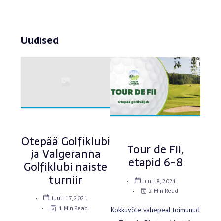
Uudised
Naised
Tour de Fii
Otepää Golfiklubi
Tour de Fii,
ja Valgeranna
etapid 6-8
Golfiklubi naiste
turniir
Juuli 8, 2021
2 Min Read
Juuli 17, 2021
1 Min Read
Kokkuvõte vahepeal toimunud