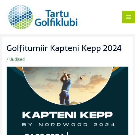
Skip
to
content
Ma
Me
Golfiturniir Kapteni Kepp 2024
/
Uudised