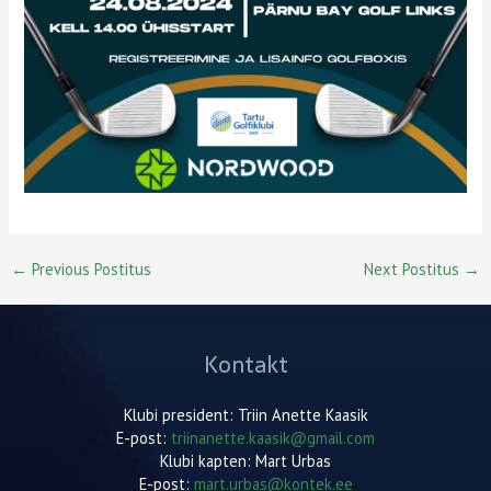
Post
←
Previous Postitus
Next Postitus
→
navigation
Kontakt
Klubi president: Triin Anette Kaasik
E-post:
triinanette.kaasik@gmail.com
Klubi kapten: Mart Urbas
E-post:
mart.urbas@kontek.ee