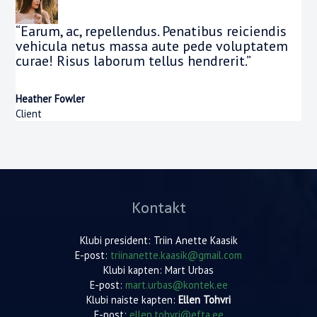
“Earum, ac, repellendus. Penatibus reiciendis
vehicula netus massa aute pede voluptatem
curae! Risus laborum tellus hendrerit.”
Heather Fowler
Client
Kontakt
Klubi president: Triin Anette Kaasik
E-post:
triinanette.kaasik@gmail.com
Klubi kapten: Mart Urbas
E-post:
mart.urbas@kontek.ee
Klubi naiste kapten:
Ellen Tohvri
E-post:
ellen.tohvri@efta.ee